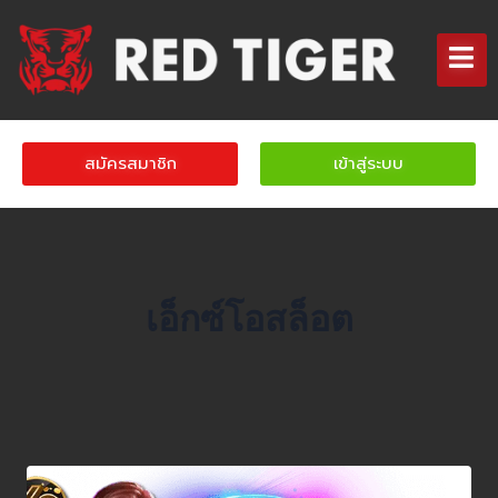
สมัครสมาชิก
เข้าสู่ระบบ
เอ็กซ์โอสล็อต