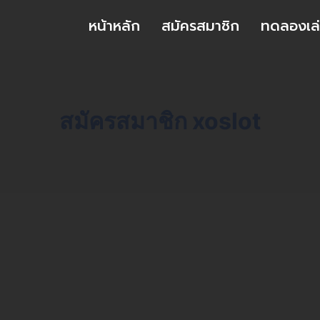
หน้าหลัก
สมัครสมาชิก
ทดลองเล
สมัครสมาชิก xoslot