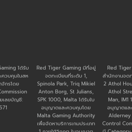
aming ได้รับ
Red Tiger Gaming มีที่อยู่
Red Tiger
ะควบคุมในสห
จดทะเบียนที่ระดับ 1,
สำนักงานจดทะเบ
จักรโดย
Spinola Park, Triq Mikiel
2 Athol Hou
Commission
Anton Borg, St Julians,
Athol Stre
ยเลขบัญชี:
SPK 1000, Malta ได้รับใบ
Man, IM1 1
571
อนุญาตและควบคุมโดย
อนุญาตและ
Malta Gaming Authority
Alderney
เพื่อจัดหาบริการเกมประเภท
Control Com
1 ภายใต้วิกฤต ใบอนุญาต
มี Category