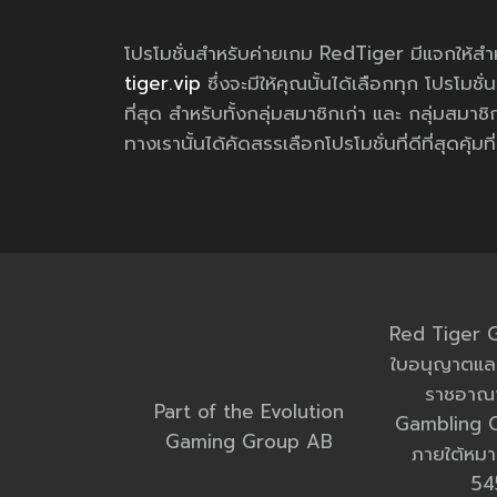
โปรโมชั่นสำหรับค่ายเกม RedTiger มีแจกให้สำ
tiger.vip
ซึ่งจะมีให้คุณนั้นได้เลือกทุก โปรโมชั
ที่สุด สำหรับทั้งกลุ่มสมาชิกเก่า และ กลุ่มสมาชิก
ทางเรานั้นได้คัดสรรเลือกโปรโมชั่นที่ดีที่สุดคุ้
Red Tiger G
ใบอนุญาตแล
ราชอาณา
Part of the Evolution
Gambling 
Gaming Group AB
ภายใต้หมา
54