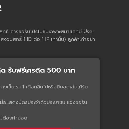
2
ทธิ์ การขอรับโปรโมชั่นเฉพาะสมาชิกที่มี User
ิทธิ์ 1 ID ต่อ 1 IP เท่านั้น) ลูกค้าเก่าอย่า
เกิด รับฟรีเครดิต 500 บาท
างเว็บเรา 1 เดือนขึ้นไปหรือมียอดเล่นเทิร์น
เมื่อแสดงบัตรประจำตัวประชาชน แจ้งขอรับ
ม่ต้องทำยอด