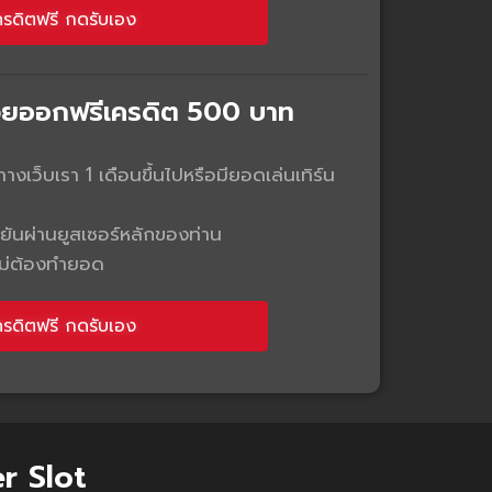
ครดิตฟรี กดรับเอง
หวยออกฟรีเครดิต 500 บาท
างเว็บเรา 1 เดือนขึ้นไปหรือมียอดเล่นเทิร์น
ืนยันผ่านยูสเซอร์หลักของท่าน
ม่ต้องทำยอด
ครดิตฟรี กดรับเอง
er Slot