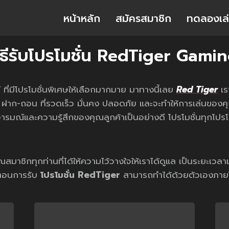
หน้าหลัก
สมัครสมาชิก
ทดลองเล
ิธีรับโปรโมชั่น RedTiger Gami
ที่มีโปรโมชั่นพิเศษให้เลือกมากมาย มาทางนี้เลย
Red Tiger
เร
ฝาก-ถอน ที่รวดเร็ว มั่นคง ปลอดภัย และจะทำให้การเล่นของคุณล
ารมณ์และความรู้สึกของคุณลูกค้าเป็นอย่างดี โปรโมชั่นทุกโปรโมช
ิกทุกท่านที่ได้ให้ความไว้วางใจให้เราได้ดูแล เป็นระยะเวลามาก
้นตอนการรับ
โปรโมชั่น RedTiger
สามารถทำได้ด้วยตัวเองภายใน