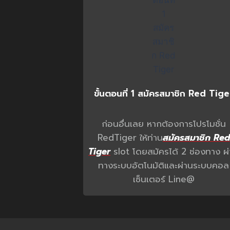
ขั้นตอนที่ 1 สมัครสมาชิก Red Tige
ก่อนอื่นเลย หากต้องการโปรโมชั่น
RedTiger ให้ท่าน
สมัครสมาชิก Red
Tiger
slot โดยสมัครได้ 2 ช่องทาง ผ
ทางระบบอัตโนมัติและผ่านระบบคอล
เซ็นเตอร์ Line@