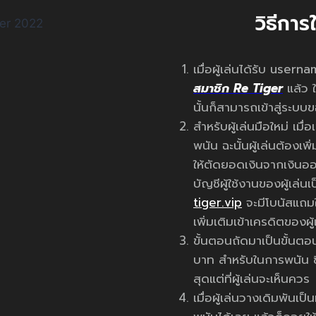
วิธีกา
เมื่อผู้เล่นได้รับ user
สมาชิก Re Tiger
แล้ว ใ
นั้นก็สามารถเข้าสู่ระบ
สำหรับผู้เล่นมือใหม่ เมื่
พนัน ฉะนั้นผู้เล่นต้องเพิ
ให้ตัดยอดเงินจากเงินออมขอ
บัญชีผู้ใช้งานของผู้เล่น
tiger.vip
จะมีโบนัสแถมให
เพิ่มเติมเข้าเครดิตของผู้
ขั้นตอนถัดมาเป็นขั้นต
บาท สำหรับในการพนัน ซึ่
สุดแต่ที่ผู้เล่นจะเห็นควร
เมื่อผู้เล่นวางเดิมพันเป็