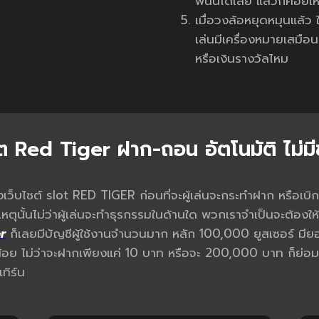
พนันได้เลย แล้วก็คอยให
เมื่อวงล้อหยุดหมุนแล้ว ให้
เล่นมีเครื่องหมายเสมือน
หรือเงินรางวัลไหม
ต Red Tiger ฝาก-ถอน อัตโนมัติ ไม่มีขั
ไซต์ slot RED TIGER ก่อนที่จะผู้เล่นจะกระทำฝาก หรือเบิกเงินข
ตุนั้นไม่ว่าผู้เล่นจะทำธุรกรรมในด้านใด พวกเราจำเป็นจะต้องให้ผ
r
ก็เลยมีบัญชีผู้ใช้งานจำนวนมาก หลัก 100,000 ยูสเซอร์ มียอ
ย ไม่ว่าจะฝากเพียงแค่ 10 บาท หรือจะ 200,000 บาท ก็ย่อมได
ทิร์น