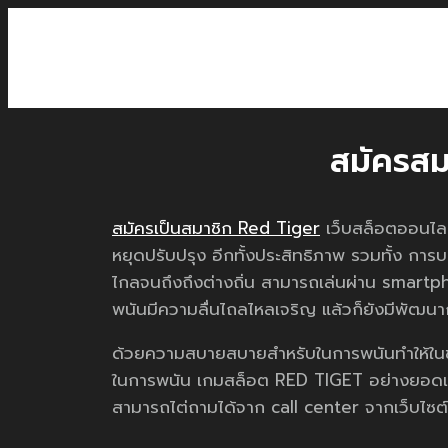
สมัครสม
สมัครเป็นสมาชิก Red Tiger
เว็บสล็อตออนไลน์
หยุดปรับปรุง อีกทั้งประสิทธิภาพ รวมทั้ง การ
ไกลจนถึงถึงต่างถิ่น สามารถเล่นผ่าน smartpho
พนันมีความลื่นไถลไหลเจริญ แล้วก็ยังมีพัฒ
ด้วยความสบายสบายสำหรับในการพนันทำให้ใน
ในการพนัน เกมสล็อต RED TIGET อย่างยอดเยี่ยมให
สามารถไต่ถามได้จาก call center จากเว็บไซต