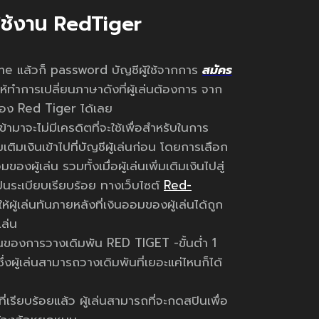
รใช้งาน RedTiger
name แล้วก็ password บัญชีผู้ใช้จากการ
สมัคร
ห้ทำการเปลี่ยนภาษาดังที่ผู้เล่นต้องการ จาก
บของ Red Tiger ได้เลย
อเข้ามาจะไม่มีเครดิตที่จะใช้เพื่อสำหรับในการ
่มเติมเงินเข้าไปที่บัญชีผู้เล่นก่อน โดยการเลือก
งผู้เล่น รวมทั้งเมื่อผู้เล่นเพิ่มเติมเงินไปสู่
เป็นระเบียบเรียบร้อย ทางเว็บไซต์
Red-
้ผู้เล่นทันภายหลังที่เงินออมของผู้เล่นได้ถูก
เล่น
อนของการวางเดิมพัน RED TIGET -ขั้นต่ำ 1
งผู้เล่นสามารถวางเดิมพันที่เยอะแค่ไหนก็ได้
นที่เรียบร้อยแล้ว ผู้เล่นสามารถที่จะกดสปินเพื่อ