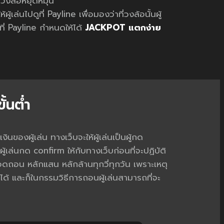
้วงล้อหยุดหมุน
ผู้เล่นไปดูที่ Payline เพื่อมองว่าที่วงล้อนั้นผู้
ที่ Payline กำหนดให้ได้
JACKPOT แตกง่าย
้นต่ำ
องผู้เล่น ทางเว็บจะให้ผู้เล่นเป็นผู้กด
ู้เล่นกด confirm ให้กับทางเว็บก่อนที่จะปฏิบัติ
ดถอน หลักแสน หลักล้านทุกวี่ทุกวัน เพราะเหตุ
้ และก็ในกรรมวิธีการถอนผู้เล่นสามารถที่จะ