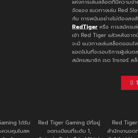
แห่งการเล่นสล็อตที่มีความง่
จัดแจง แนวทางเล่น Red Slot เ
กับ การพนันอย่างไม่ต้องสง
RedTiger
หรือ การสมัครเล่นส
เข้า Red Tiger แล้วหลังจากน
จะมี แนวทางเล่นสล็อตออนไลน์ 
แอดไม่นที่จะรอบริการผู้เล่น
สมัครสมาชิก เรด ไทเกอร์ สล
aming ได้รับ
Red Tiger Gaming มีที่อยู่
Red Tiger
ะควบคุมในสห
จดทะเบียนที่ระดับ 1,
สำนักงานจดทะเบ