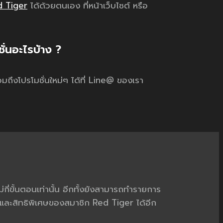
d Tiger
ได้ด้วยตนเอง ที่หน้าเว็บไซต์ หรือ
ั่นอะไรบ้าง ?
ถึงโปรโมชั่นใหม่ๆ ได้ที่ Line@ ของเรา
่ขั้นตอนเท่านั้น อีกทั้งยังสามารถทำรายการ
และสิทธิพิเศษของสมาชิก Red Tiger ได้อีก