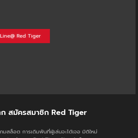
Line@ Red Tiger
จาก สมัครสมาชิก Red Tiger
กมสล็อต การเดิมพันที่ผู้เล่นจะได้เจอ มิติใหม่