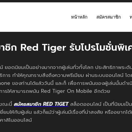
หน้าหลัก
สมัครสมาชิก
ท
าชิก Red Tiger รับโปรโมชั่นพิ
 ยอดนิยมเป็นอย่างมากจากผู้เล่นทั่วทั้งโลก ประสิทธิภาพระดั
บริการ ทำให้คุณทราบสึงถึงความพรีเมียม ผ่านระบบออนไลน์ โดยท
ne ของท่านได้แล้ววันนี้ และก็ เพื่อการพนันของผู้เล่นนั้นด
นาการให้สามารถพนัน Red Tiger On Mobile อีกด้วย
ขณะนี้
สมัครสมาชิก RED TIGET
สล็อตออนไลน์ เป็นที่นิยมเป
้กับผู้เล่น แล้วก็แม้ว่าผู้เล่นมีเรื่องที่น่าสงสัย หรืออยากได้
์คาสิโนออนไลน์