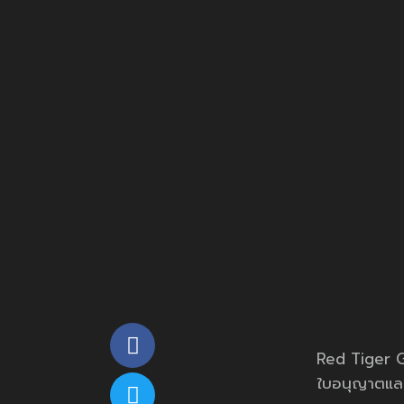
Red Tiger G
ใบอนุญาตแล