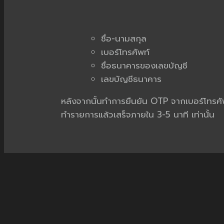
ชื่อ-นามสกุล
เบอร์โทรศัพท์
ชื่อธนาคารของเลขบัญชี
เลขบัญชีธนาคาร
หลังจากนั้นทำการยืนยัน OTP จากเบอร์โทรศัพ
ทำรายการแล้วเสร็จภายใน 3-5 นาที เท่านั้น