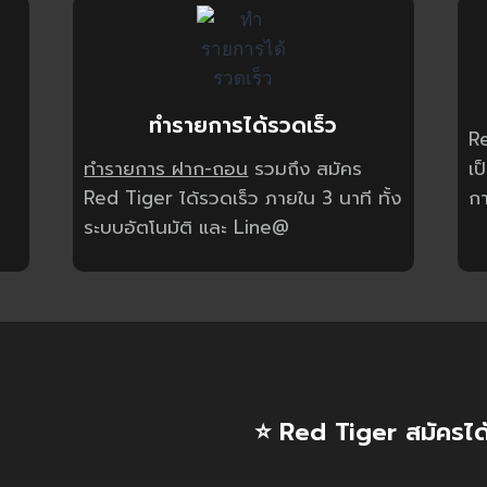
ทำรายการได้รวดเร็ว
Re
ทำรายการ ฝาก-ถอน
รวมถึง สมัคร
เป
Red Tiger ได้รวดเร็ว ภายใน 3 นาที ทั้ง
กา
ระบบอัตโนมัติ และ Line@
⭐ Red Tiger สมัครได้